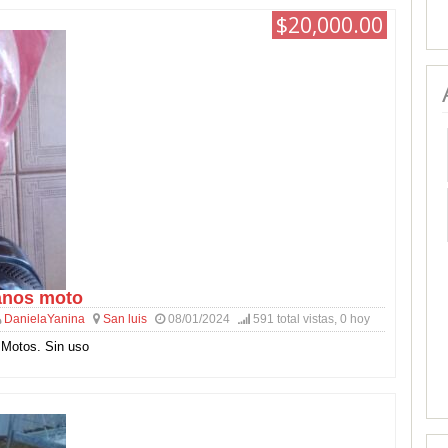
$20,000.00
nos moto
DanielaYanina
San luis
08/01/2024
591 total vistas, 0 hoy
Motos. Sin uso