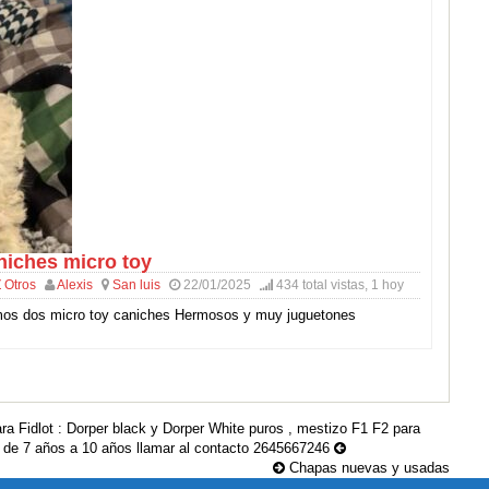
niches micro toy
 Otros
Alexis
San luis
22/01/2025
434 total vistas, 1 hoy
mos dos micro toy caniches Hermosos y muy juguetones
lot : Dorper black y Dorper White puros , mestizo F1 F2 para
a de 7 años a 10 años llamar al contacto 2645667246
Chapas nuevas y usadas