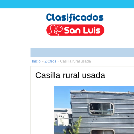
Inicio
»
Z Otros
»
Casilla rural usada
Casilla rural usada