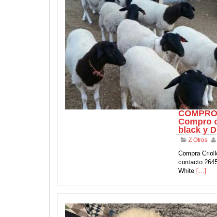
COMPRO 
Compro c
black y D.
Z Otros
Compra Crioll
contacto 2645
White
[…]