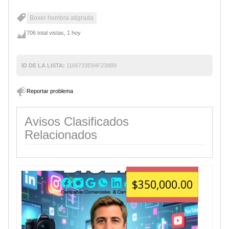
Boxer hembra atigrada
706 total vistas, 1 hoy
ID DE LA LISTA:
1166733E84F238B9
Reportar problema
Avisos Clasificados
Relacionados
$350,000.00