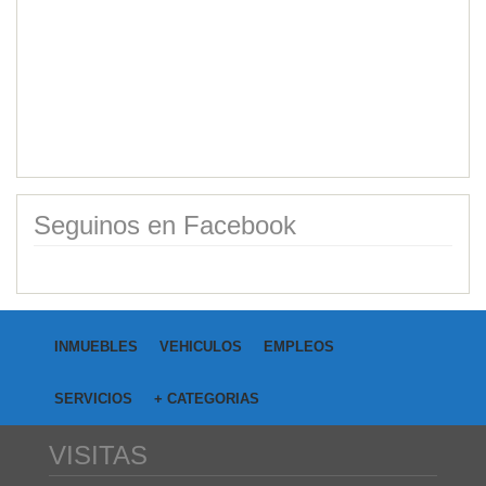
Vendo Cantera de cuarzo mi...
Category:
Campos
Price: USD40,000.00
Seguinos en Facebook
INMUEBLES
VEHICULOS
EMPLEOS
SERVICIOS
+ CATEGORIAS
VISITAS