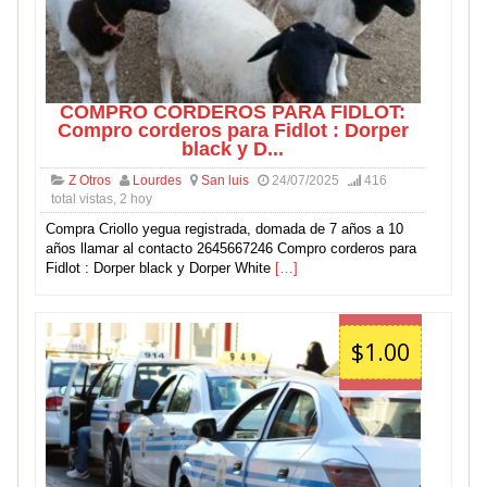
COMPRO CORDEROS PARA FIDLOT:
Compro corderos para Fidlot : Dorper
black y D...
Z Otros
Lourdes
San luis
24/07/2025
416
total vistas, 2 hoy
Compra Criollo yegua registrada, domada de 7 años a 10
años llamar al contacto 2645667246 Compro corderos para
Fidlot : Dorper black y Dorper White
[…]
$1.00