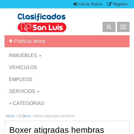
Iniciar Sesion
Registro
Togg
navig
Publicar ahora
INMUEBLES
VEHICULOS
EMPLEOS
SERVICIOS
+ CATEGORIAS
Inicio
»
Z Otros
»
Boxer atigradas hembras
Boxer atigradas hembras