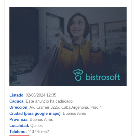
Listado:
02/06/2024 12:35
Caduca:
Este anuncio ha caducado
Dirección:
Av. Crámer 3226, Caba Argentina. Piso 4
Ciudad (para google maps):
Buenos Aires
Provincia:
Buenos Aires
Localidad:
Quines
Teléfono:
1137757552