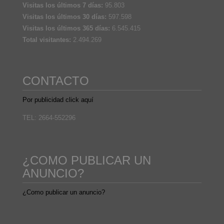
Visitas los últimos 7 días:
95.803
Visitas los últimos 30 días:
597.598
Visitas los últimos 365 días:
6.545.415
Total visitantes:
2.494.269
CONTACTO
Por publicidad click aquí
TEL: 2664-552296
¿COMO PUBLICAR UN
ANUNCIO?
¿Como publicar un anuncio?