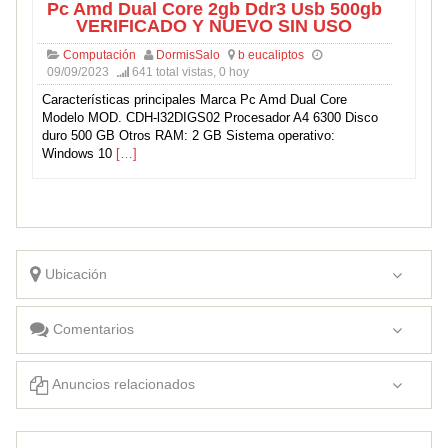
Pc Amd Dual Core 2gb Ddr3 Usb 500gb
VERIFICADO Y NUEVO SIN USO
Computación
DormisSalo
b eucaliptos
09/09/2023
641 total vistas, 0 hoy
Características principales Marca Pc Amd Dual Core
Modelo MOD. CDH-l32DIGS02 Procesador A4 6300 Disco
duro 500 GB Otros RAM: 2 GB Sistema operativo:
Windows 10
[…]
Ubicación
Comentarios
Anuncios relacionados
Pc Amd Dual Core 2gb Ddr3 Usb 500gb VERIFICADO Y NUEVO SIN