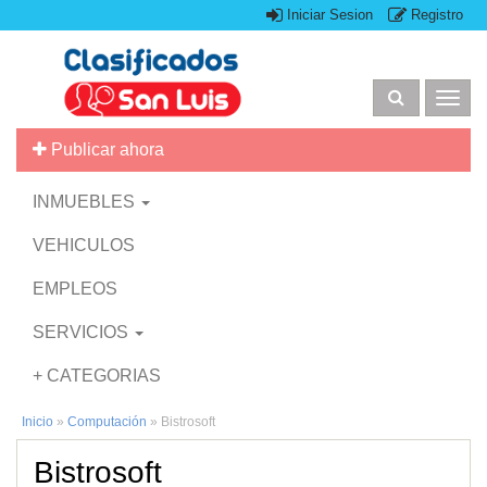
Iniciar Sesion
Registro
Togg
navig
Publicar ahora
INMUEBLES
VEHICULOS
EMPLEOS
SERVICIOS
+ CATEGORIAS
Inicio
»
Computación
»
Bistrosoft
Bistrosoft