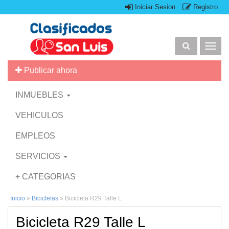
Iniciar Sesion
Registro
Togg
navig
Publicar ahora
INMUEBLES
VEHICULOS
EMPLEOS
SERVICIOS
+ CATEGORIAS
Inicio
»
Bicicletas
»
Bicicleta R29 Talle L
Bicicleta R29 Talle L