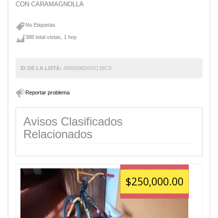
CON CARAMAGNOLLA
No Etiquetas
388 total vistas, 1 hoy
ID DE LA LISTA:
498659B2659138C0
Reportar problema
Avisos Clasificados
Relacionados
$250,000.00