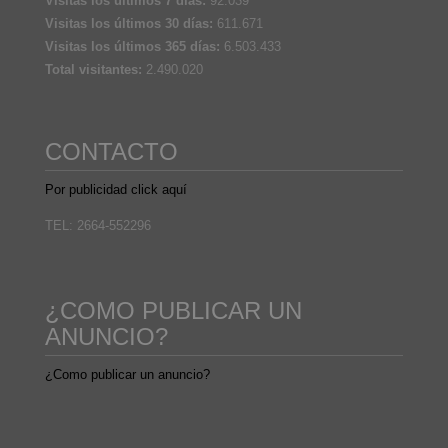
Visitas los últimos 7 días:
92.039
Visitas los últimos 30 días:
611.671
Visitas los últimos 365 días:
6.503.433
Total visitantes:
2.490.020
CONTACTO
Por publicidad click aquí
TEL: 2664-552296
¿COMO PUBLICAR UN
ANUNCIO?
¿Como publicar un anuncio?