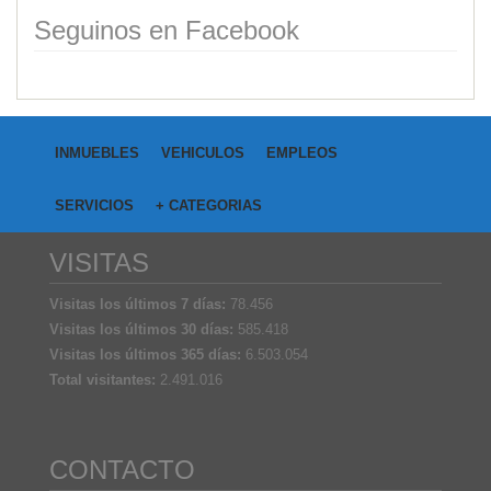
Seguinos en Facebook
INMUEBLES
VEHICULOS
EMPLEOS
SERVICIOS
+ CATEGORIAS
VISITAS
Visitas los últimos 7 días:
78.456
Visitas los últimos 30 días:
585.418
Visitas los últimos 365 días:
6.503.054
Total visitantes:
2.491.016
CONTACTO