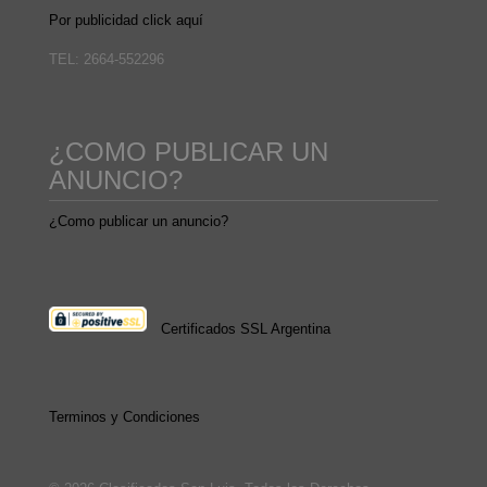
Por publicidad click aquí
TEL: 2664-552296
¿COMO PUBLICAR UN
ANUNCIO?
¿Como publicar un anuncio?
Certificados SSL Argentina
Terminos y Condiciones