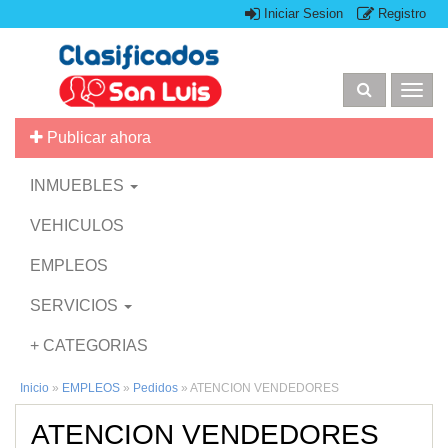
Iniciar Sesion
Registro
Togg
navig
Publicar ahora
INMUEBLES
VEHICULOS
EMPLEOS
SERVICIOS
+ CATEGORIAS
Inicio
»
EMPLEOS
»
Pedidos
»
ATENCION VENDEDORES
ATENCION VENDEDORES