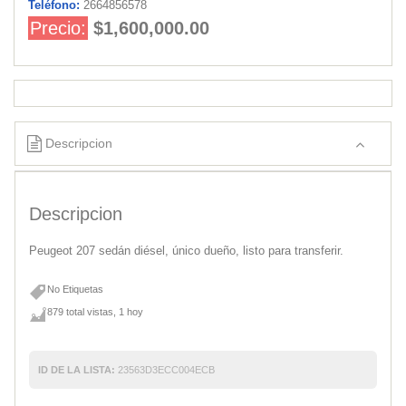
Teléfono:
2664856578
Precio:
$1,600,000.00
Descripcion
Descripcion
Peugeot 207 sedán diésel, único dueño, listo para transferir.
No Etiquetas
879 total vistas, 1 hoy
ID DE LA LISTA:
23563D3ECC004ECB