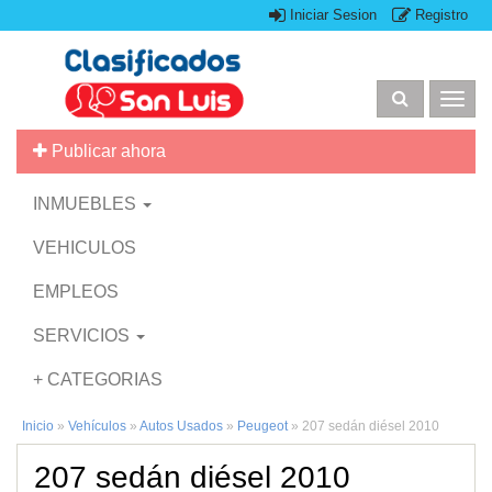
Iniciar Sesion
Registro
Togg
navig
Publicar ahora
INMUEBLES
VEHICULOS
EMPLEOS
SERVICIOS
+ CATEGORIAS
Inicio
»
Vehículos
»
Autos Usados
»
Peugeot
»
207 sedán diésel 2010
207 sedán diésel 2010