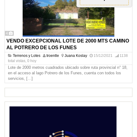
4
VENDO EXCEPCIONAL LOTE DE 2000 MTS CAMINO
AL POTRERO DE LOS FUNES
Terrenos y Lotes
troentle
Juana Koslay
15/12/2021
1138
total vistas, 0 hoy
Lote de 2000 metros cuadrados ubicado sobre ruta provincial n° 18,
en el acceso al lago Potrero de los Funes, cuenta con todos los
servicios,
[…]