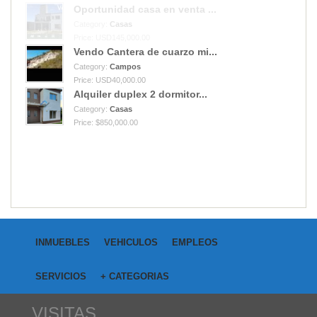
Oportunidad casa en venta ...
Category:
Casas
Price: USD145,000.00
Vendo Cantera de cuarzo mi...
Category:
Campos
Price: USD40,000.00
Alquiler duplex 2 dormitor...
Category:
Casas
Price: $850,000.00
INMUEBLES
VEHICULOS
EMPLEOS
SERVICIOS
+ CATEGORIAS
VISITAS