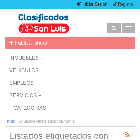
Iniciar Sesion
Registro
Togg
navig
Publicar ahora
INMUEBLES
VEHICULOS
EMPLEOS
SERVICIOS
+ CATEGORIAS
Inicio
»
Anuncios etiquetados con "venta"
Listados etiquetados con