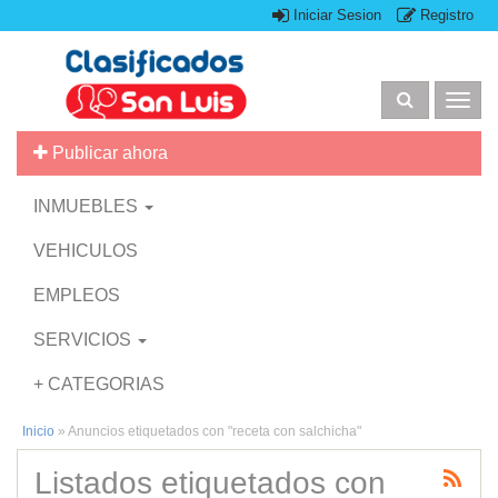
Iniciar Sesion
Registro
Togg
navig
Publicar ahora
INMUEBLES
VEHICULOS
EMPLEOS
SERVICIOS
+ CATEGORIAS
Inicio
»
Anuncios etiquetados con "receta con salchicha"
Listados etiquetados con