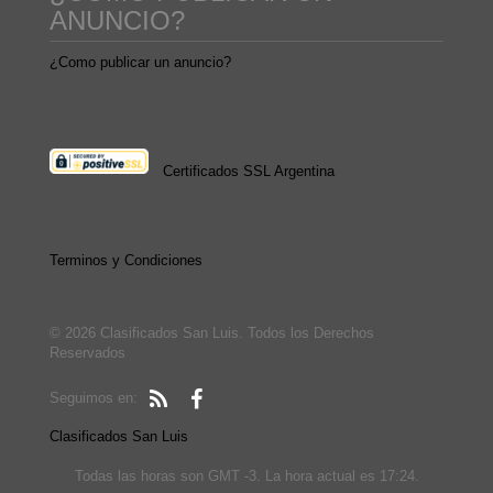
ANUNCIO?
¿Como publicar un anuncio?
Certificados SSL Argentina
Terminos y Condiciones
© 2026 Clasificados San Luis. Todos los Derechos
Reservados
Seguimos en:
Clasificados San Luis
Todas las horas son GMT -3. La hora actual es 17:24.