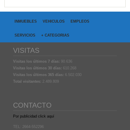
INMUEBLES
VEHICULOS
EMPLEOS
SERVICIOS
+ CATEGORIAS
VISITAS
Visitas los últimos 7 días:
90.636
Visitas los últimos 30 días:
610.268
Visitas los últimos 365 días:
6.502.030
Total visitantes:
2.489.809
CONTACTO
Por publicidad click aquí
TEL: 2664-552296