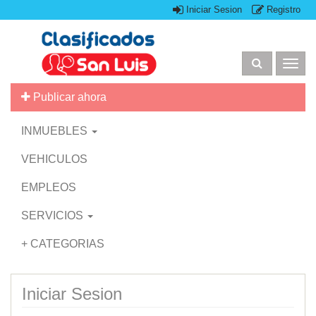
Iniciar Sesion
Registro
Togg
navig
Publicar ahora
INMUEBLES
VEHICULOS
EMPLEOS
SERVICIOS
+ CATEGORIAS
Iniciar Sesion