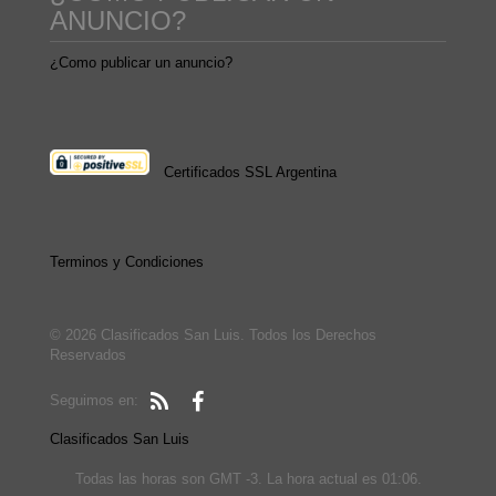
ANUNCIO?
¿Como publicar un anuncio?
Certificados SSL Argentina
Terminos y Condiciones
© 2026 Clasificados San Luis. Todos los Derechos
Reservados
Seguimos en:
Clasificados San Luis
Todas las horas son GMT -3. La hora actual es 01:06.