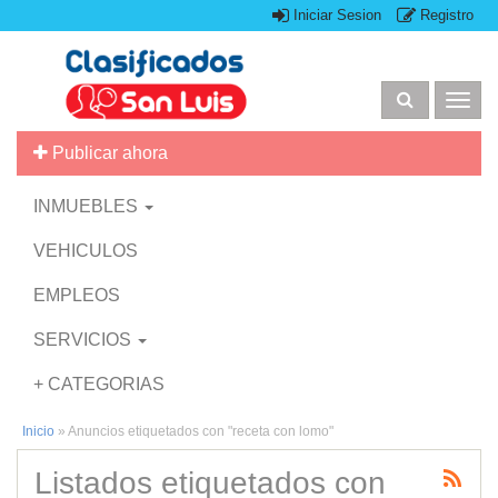
Iniciar Sesion
Registro
Togg
navig
Publicar ahora
INMUEBLES
VEHICULOS
EMPLEOS
SERVICIOS
+ CATEGORIAS
Inicio
»
Anuncios etiquetados con "receta con lomo"
Listados etiquetados con