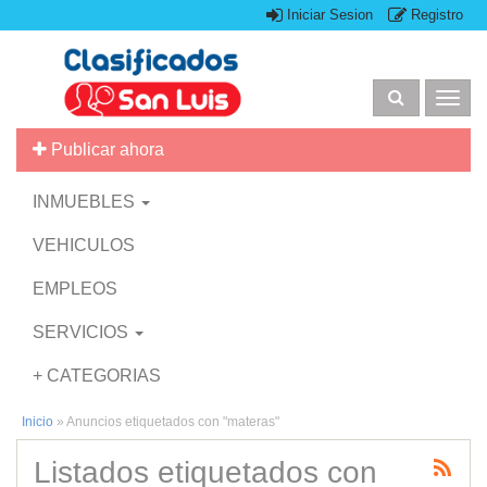
Iniciar Sesion
Registro
Togg
navig
Publicar ahora
INMUEBLES
VEHICULOS
EMPLEOS
SERVICIOS
+ CATEGORIAS
Inicio
»
Anuncios etiquetados con "materas"
Listados etiquetados con