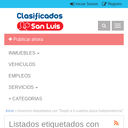
Iniciar Sesion
Registro
Togg
navig
Publicar ahora
INMUEBLES
VEHICULOS
EMPLEOS
SERVICIOS
+ CATEGORIAS
Inicio
»
Anuncios etiquetados con "Depto a 4 cuadras plaza Independencia"
Listados etiquetados con