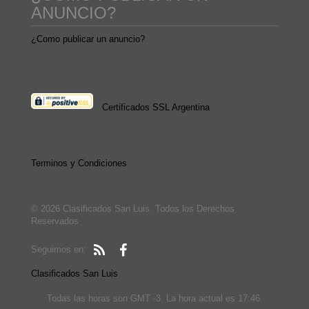
ANUNCIO?
¿Como publicar un anuncio?
Certificados SSL Argentina
Terminos y Condiciones
© 2026 Clasificados San Luis. Todos los Derechos
Reservados
Seguimos en:
Clasificados San Luis
Todas las horas son GMT -3. La hora actual es 17:46.