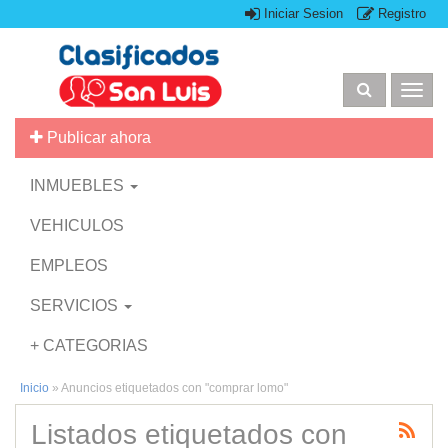
Iniciar Sesion
Registro
Togg
navig
Publicar ahora
INMUEBLES
VEHICULOS
EMPLEOS
SERVICIOS
+ CATEGORIAS
Inicio
»
Anuncios etiquetados con "comprar lomo"
Listados etiquetados con