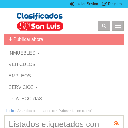
Iniciar Sesion
Registro
Togg
navig
Publicar ahora
INMUEBLES
VEHICULOS
EMPLEOS
SERVICIOS
+ CATEGORIAS
Inicio
»
Anuncios etiquetados con "Artesanías en cuero"
Listados etiquetados con