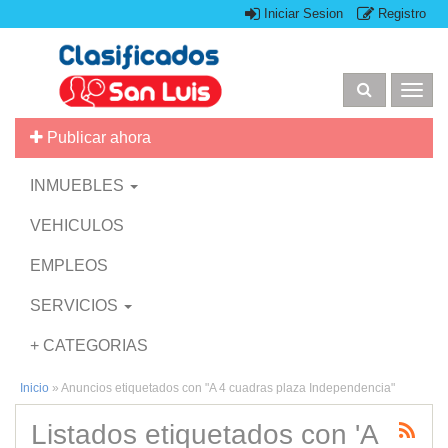
Iniciar Sesion
Registro
Togg
navig
Publicar ahora
INMUEBLES
VEHICULOS
EMPLEOS
SERVICIOS
+ CATEGORIAS
Inicio
»
Anuncios etiquetados con "A 4 cuadras plaza Independencia"
Listados etiquetados con 'A