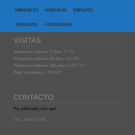
INMUEBLES
VEHICULOS
EMPLEOS
SERVICIOS
+ CATEGORIAS
VISITAS
Visitas los últimos 7 días:
78.105
Visitas los últimos 30 días:
585.067
Visitas los últimos 365 días:
6.502.703
Total visitantes:
2.490.918
CONTACTO
Por publicidad click aquí
TEL: 2664-552296