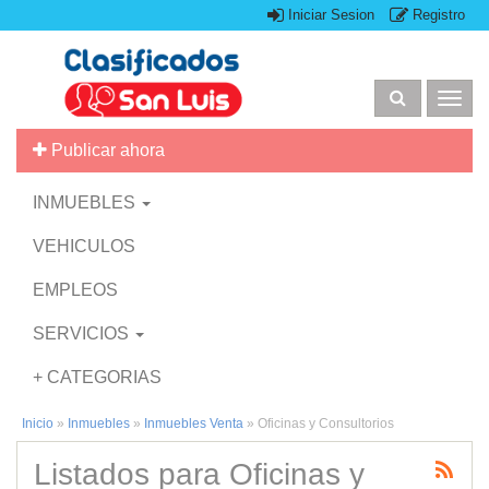
Iniciar Sesion
Registro
Togg
navig
Publicar ahora
INMUEBLES
VEHICULOS
EMPLEOS
SERVICIOS
+ CATEGORIAS
Inicio
»
Inmuebles
»
Inmuebles Venta
»
Oficinas y Consultorios
Listados para Oficinas y