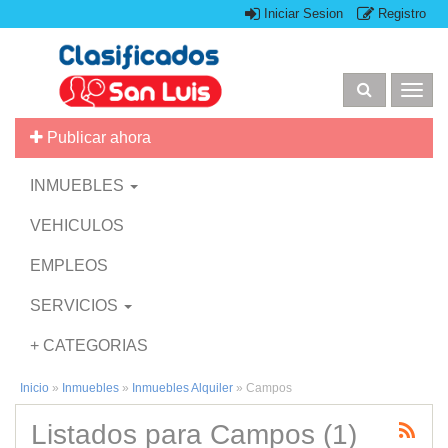
Iniciar Sesion
Registro
Togg
navig
Publicar ahora
INMUEBLES
VEHICULOS
EMPLEOS
SERVICIOS
+ CATEGORIAS
Inicio
»
Inmuebles
»
Inmuebles Alquiler
»
Campos
Listados para Campos (1)