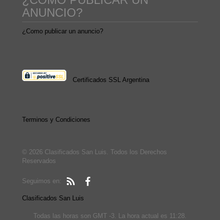
ANUNCIO?
¿Como publicar un anuncio?
Certificados SSL Argentina
Terminos y Condiciones
© 2026 Clasificados San Luis. Todos los Derechos
Reservados
Seguimos en:
Clasificados San Luis
Todas las horas son GMT -3. La hora actual es 11:28.