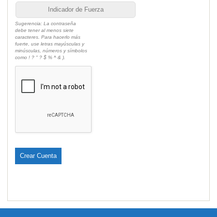
Indicador de Fuerza
Sugerencia: La contraseña
debe tener al menos siete
caracteres. Para hacerlo más
fuerte, use letras mayúsculas y
minúsculas, números y símbolos
como ! ? " ? $ % ^ & ).