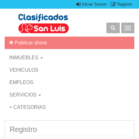
Iniciar Sesion
Registro
Togg
navig
Publicar ahora
INMUEBLES
VEHICULOS
EMPLEOS
SERVICIOS
+ CATEGORIAS
Registro