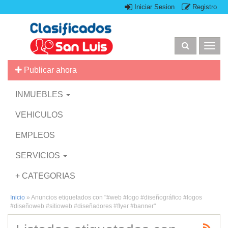
Iniciar Sesion
Registro
Togg
navig
Publicar ahora
INMUEBLES
VEHICULOS
EMPLEOS
SERVICIOS
+ CATEGORIAS
Inicio
»
Anuncios etiquetados con "#web #logo #diseñográfico #logos
#diseñoweb #sitioweb #diseñadores #flyer #banner"