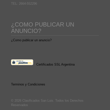
TEL: 2664-552296
¿COMO PUBLICAR UN
ANUNCIO?
¿Como publicar un anuncio?
Certificados SSL Argentina
Terminos y Condiciones
© 2026 Clasificados San Luis. Todos los Derechos
Reservados