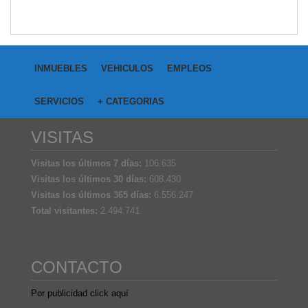
INMUEBLES
VEHICULOS
EMPLEOS
SERVICIOS
+ CATEGORIAS
VISITAS
Visitas los últimos 7 días:
106.635
Visitas los últimos 30 días:
608.430
Visitas los últimos 365 días:
6.556.247
Total visitantes:
2.494.741
CONTACTO
Por publicidad click aquí