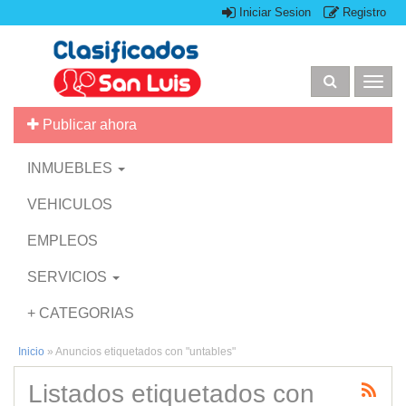
Iniciar Sesion
Registro
Togg
navig
Publicar ahora
INMUEBLES
VEHICULOS
EMPLEOS
SERVICIOS
+ CATEGORIAS
Inicio
»
Anuncios etiquetados con "untables"
Listados etiquetados con