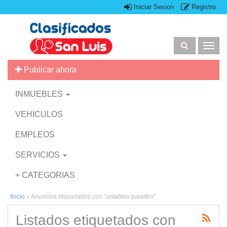
Iniciar Sesion
Registro
Togg
navig
Publicar ahora
INMUEBLES
VEHICULOS
EMPLEOS
SERVICIOS
+ CATEGORIAS
Inicio
»
Anuncios etiquetados con "untables paladini"
Listados etiquetados con