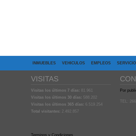
INMUEBLES
VEHICULOS
EMPLEOS
SERVICI
VISITAS
CON
Visitas los últimos 7 días:
81.961
Por publi
Visitas los últimos 30 días:
588.202
TEL: 266
Visitas los últimos 365 días:
6.519.254
Total visitantes:
2.492.857
Terminos y Condiciones