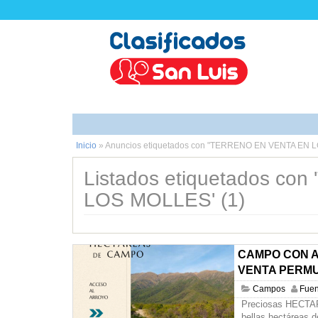
Inicio
»
Anuncios etiquetados con "TERRENO EN VENTA EN 
Listados etiquetados c
LOS MOLLES' (1)
CAMPO CON A
VENTA PERMU
Campos
Fuen
Preciosas HECT
bellas hectáreas d