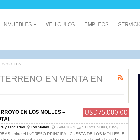
INMUEBLES
VEHICULOS
EMPLEOS
SERVIC
LOS MOLLES"
on 'TERRENO EN VENTA EN
USD75,000.00
RROYO EN LOS MOLLES –
TAt
te y asociados
Los Molles
06/04/2024
511 total vistas, 0 hoy
AREAS sobre el INGRESO PRINCIPAL CUESTA DE LOS MOLLES. 5
e tierra, con vegetación autóctona y el perímetro delimitado, en la