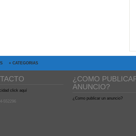
OS
+ CATEGORIAS
TACTO
¿COMO PUBLICA
ANUNCIO?
cidad click aquí
¿Como publicar un anuncio?
4-552296