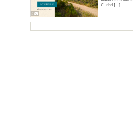
Ciudad
[…]
5