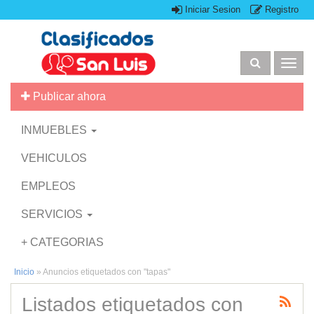
Iniciar Sesion
Registro
Togg
navig
Publicar ahora
INMUEBLES
VEHICULOS
EMPLEOS
SERVICIOS
+ CATEGORIAS
Inicio
»
Anuncios etiquetados con "tapas"
Listados etiquetados con