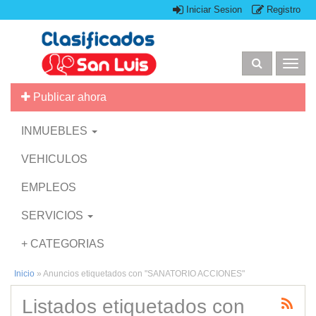
Iniciar Sesion
Registro
Togg
navig
Publicar ahora
INMUEBLES
VEHICULOS
EMPLEOS
SERVICIOS
+ CATEGORIAS
Inicio
»
Anuncios etiquetados con "SANATORIO ACCIONES"
Listados etiquetados con