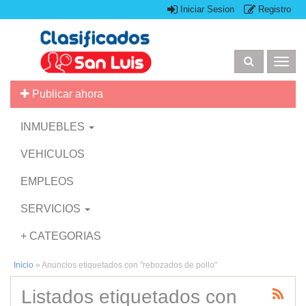
Iniciar Sesion
Registro
Togg
navig
Publicar ahora
INMUEBLES
VEHICULOS
EMPLEOS
SERVICIOS
+ CATEGORIAS
Inicio
»
Anuncios etiquetados con "rebozados de pollo"
Listados etiquetados con