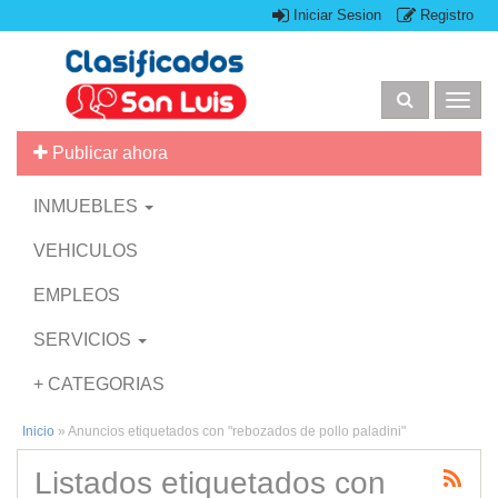
Iniciar Sesion
Registro
Togg
navig
Publicar ahora
INMUEBLES
VEHICULOS
EMPLEOS
SERVICIOS
+ CATEGORIAS
Inicio
»
Anuncios etiquetados con "rebozados de pollo paladini"
Listados etiquetados con