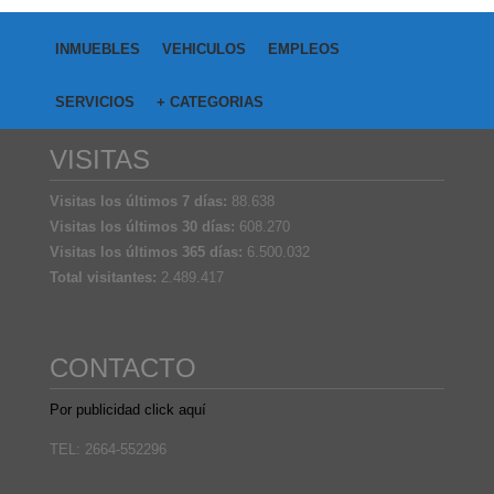
INMUEBLES
VEHICULOS
EMPLEOS
SERVICIOS
+ CATEGORIAS
VISITAS
Visitas los últimos 7 días:
88.638
Visitas los últimos 30 días:
608.270
Visitas los últimos 365 días:
6.500.032
Total visitantes:
2.489.417
CONTACTO
Por publicidad click aquí
TEL: 2664-552296