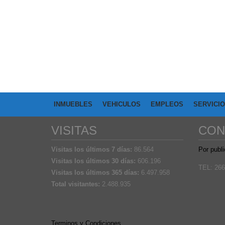
INMUEBLES
VEHICULOS
EMPLEOS
SERVICI
VISITAS
CON
Visitas los últimos 7 días:
86.564
Por publi
Visitas los últimos 30 días:
606.196
TEL: 266
Visitas los últimos 365 días:
6.497.958
Total visitantes:
2.488.935
Terminos y Condiciones