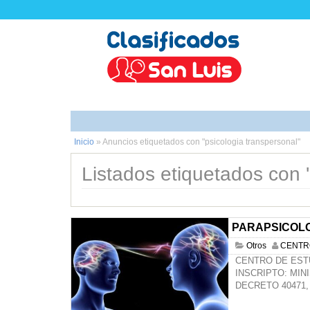
Inicio
»
Anuncios etiquetados con "psicologia transpersonal"
Listados etiquetados con '
PARAPSICOLO
Otros
CENTR
CENTRO DE EST
INSCRIPTO: MIN
DECRETO 40471, 