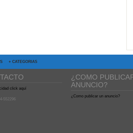
OS
+ CATEGORIAS
TACTO
¿COMO PUBLICA
ANUNCIO?
cidad click aquí
¿Como publicar un anuncio?
4-552296