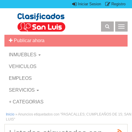
Iniciar Sesion
Registro
Togg
navig
Publicar ahora
INMUEBLES
VEHICULOS
EMPLEOS
SERVICIOS
+ CATEGORIAS
Inicio
»
Anuncios etiquetados con "PASACALLES; CUMPLEAÑOS DE 15; SAN
LUIS"