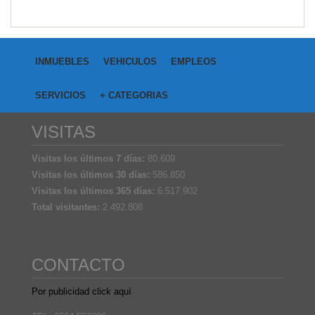
INMUEBLES
VEHICULOS
EMPLEOS
SERVICIOS
+ CATEGORIAS
VISITAS
Visitas los últimos 7 días:
80.609
Visitas los últimos 30 días:
586.850
Visitas los últimos 365 días:
6.517.902
Total visitantes:
2.492.808
CONTACTO
Por publicidad click aquí