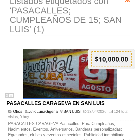
Listados etiquetados con
'PASACALLES;
CUMPLEAÑOS DE 15; SAN
LUIS' (1)
$10,000.00
3
PASACALLES CARAGEVA EN SAN LUIS
Otros
JulioLunaGigena
SAN LUIS
13/04/2026
124 total
vistas, 0 hoy
PASACALLES CARAGEVA Pasacalles: Para Cumpleaños,
Nacimientos, Eventos, Aniversarios. Banderas personalizadas:
Egresados, clubes y eventos especiales. Publicidad inmobiliaria: