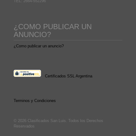
TEL: 2664-552296
¿COMO PUBLICAR UN
ANUNCIO?
¿Como publicar un anuncio?
Certificados SSL Argentina
Terminos y Condiciones
© 2026 Clasificados San Luis. Todos los Derechos
Reservados