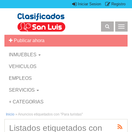
Iniciar Sesion
Registro
Togg
navig
Publicar ahora
INMUEBLES
VEHICULOS
EMPLEOS
SERVICIOS
+ CATEGORIAS
Inicio
»
Anuncios etiquetados con "Para turistas"
Listados etiquetados con