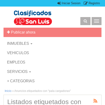
Iniciar Sesion
Registro
Togg
navig
Publicar ahora
INMUEBLES
VEHICULOS
EMPLEOS
SERVICIOS
+ CATEGORIAS
Inicio
»
Anuncios etiquetados con "pala cargadoras"
Listados etiquetados con