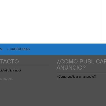
OS
+ CATEGORIAS
TACTO
¿COMO PUBLICA
ANUNCIO?
cidad click aquí
¿Como publicar un anuncio?
4-552296