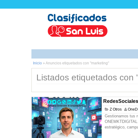
Inicio
»
Anuncios etiquetados con "marketing"
Listados etiquetados con '
RedesSociale
Z Otros
OneDi
Gestionamos tus r
ONEMKTDIGITAL cr
estratégico, camp