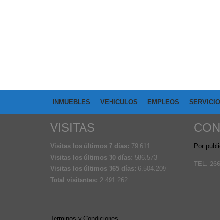
INMUEBLES
VEHICULOS
EMPLEOS
SERVICI
VISITAS
CON
Visitas los últimos 7 días:
79.611
Por publi
Visitas los últimos 30 días:
586.573
TEL: 266
Visitas los últimos 365 días:
6.504.209
Total visitantes:
2.491.262
Terminos y Condiciones