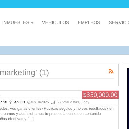
INMUEBLES
VEHICULOS
EMPLEOS
SERVIC
marketing' (1)
$350,000.00
s
gital
San luis
02/10/2025
399 total vistas, 0 hoy
edes, vos ganás clientes¿Publicás seguido y no ves resultados? en
eamos y administramos tu presencia online con contenido
añas efectivas y
[…]