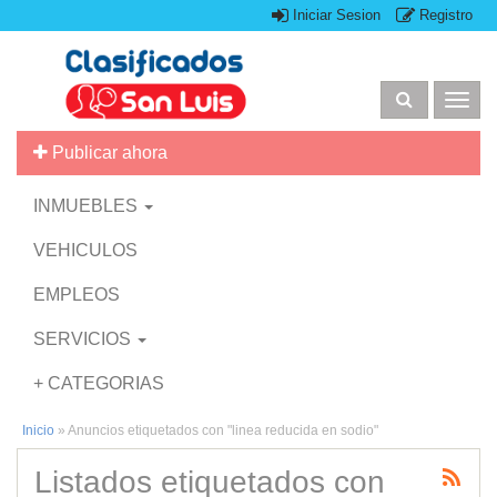
Iniciar Sesion
Registro
Togg
navig
Publicar ahora
INMUEBLES
VEHICULOS
EMPLEOS
SERVICIOS
+ CATEGORIAS
Inicio
»
Anuncios etiquetados con "linea reducida en sodio"
Listados etiquetados con