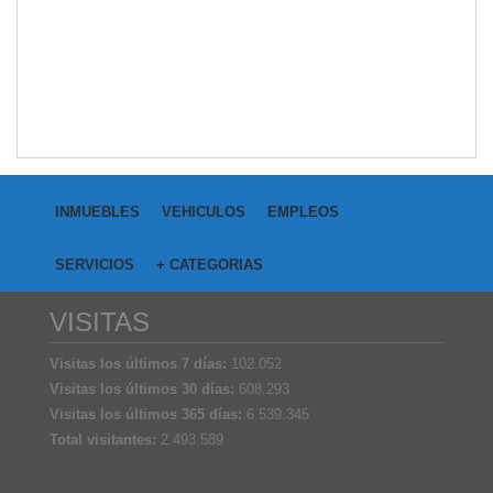
INMUEBLES
VEHICULOS
EMPLEOS
SERVICIOS
+ CATEGORIAS
VISITAS
Visitas los últimos 7 días:
102.052
Visitas los últimos 30 días:
608.293
Visitas los últimos 365 días:
6.539.345
Total visitantes:
2.493.589