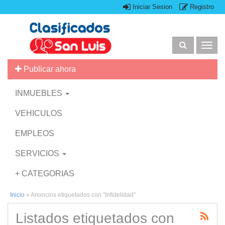
Iniciar Sesion
Registro
Togg
navig
Publicar ahora
INMUEBLES
VEHICULOS
EMPLEOS
SERVICIOS
+ CATEGORIAS
Inicio
»
Anuncios etiquetados con "Infidelidad"
Listados etiquetados con