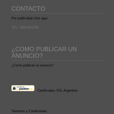
CONTACTO
Por publicidad click aquí
TEL: 2664-552296
¿COMO PUBLICAR UN
ANUNCIO?
¿Como publicar un anuncio?
Certificados SSL Argentina
Terminos y Condiciones