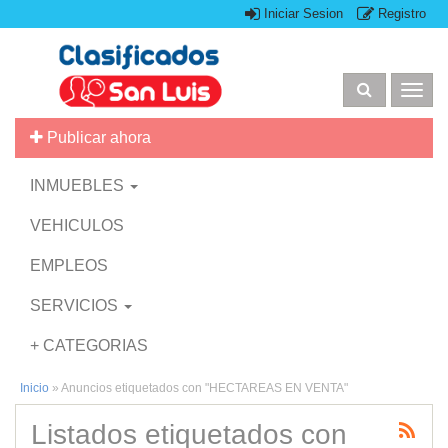
Iniciar Sesion
Registro
Togg
navig
Publicar ahora
INMUEBLES
VEHICULOS
EMPLEOS
SERVICIOS
+ CATEGORIAS
Inicio
»
Anuncios etiquetados con "HECTAREAS EN VENTA"
Listados etiquetados con