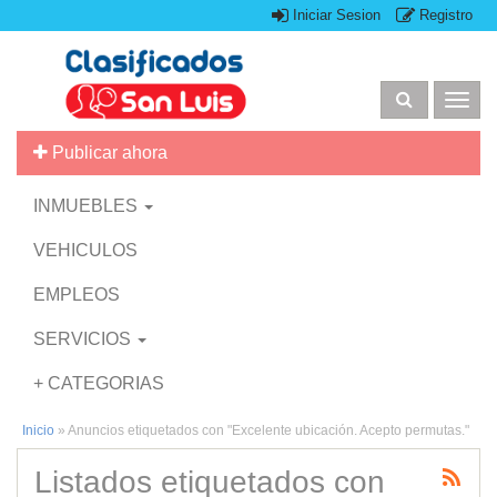
Iniciar Sesion
Registro
Togg
navig
Publicar ahora
INMUEBLES
VEHICULOS
EMPLEOS
SERVICIOS
+ CATEGORIAS
Inicio
»
Anuncios etiquetados con "Excelente ubicación. Acepto permutas."
Listados etiquetados con