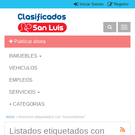
Iniciar Sesion
Registro
Togg
navig
Publicar ahora
INMUEBLES
VEHICULOS
EMPLEOS
SERVICIOS
+ CATEGORIAS
Inicio
»
Anuncios etiquetados con "excavadoras"
Listados etiquetados con