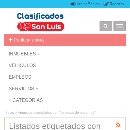
Iniciar Sesion
Registro
Togg
navig
Publicar ahora
INMUEBLES
VEHICULOS
EMPLEOS
SERVICIOS
+ CATEGORIAS
Inicio
»
Anuncios etiquetados con "estudios de piercings"
Listados etiquetados con