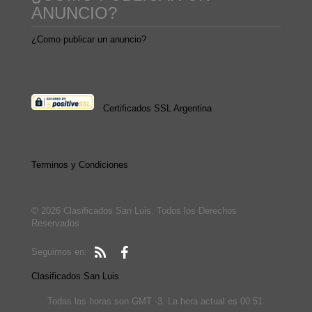
ANUNCIO?
¿Como publicar un anuncio?
Certificados SSL Argentina
Terminos y Condiciones
© 2026 Clasificados San Luis. Todos los Derechos
Reservados
Seguimos en:
Clasificados San Luis
Todas las horas son GMT -3. La hora actual es 00:51.