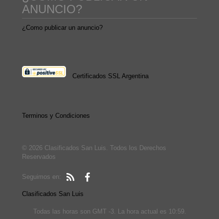
ANUNCIO?
¿Como publicar un anuncio?
Certificados SSL Argentina
Terminos y Condiciones
© 2026 Clasificados San Luis. Todos los Derechos
Reservados
Seguimos en:
Clasificados San Luis
Todas las horas son GMT -3. La hora actual es 10:59.