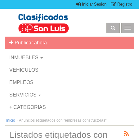
Iniciar Sesion
Registro
Togg
navig
Publicar ahora
INMUEBLES
VEHICULOS
EMPLEOS
SERVICIOS
+ CATEGORIAS
Inicio
»
Anuncios etiquetados con "empresas constructoras"
Listados etiquetados con