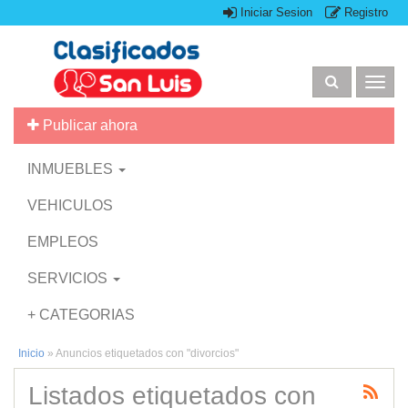
Iniciar Sesion
Registro
Togg
navig
Publicar ahora
INMUEBLES
VEHICULOS
EMPLEOS
SERVICIOS
+ CATEGORIAS
Inicio
»
Anuncios etiquetados con "divorcios"
Listados etiquetados con