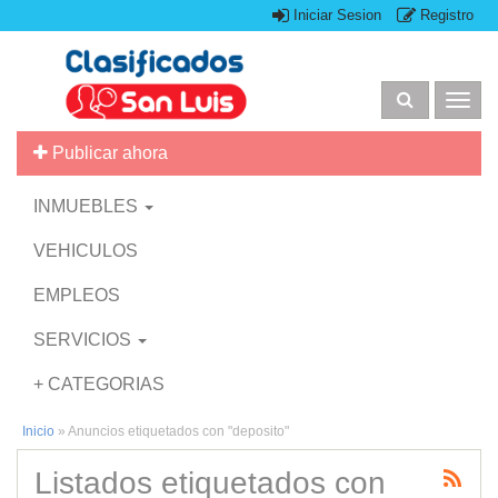
Iniciar Sesion
Registro
Togg
navig
Publicar ahora
INMUEBLES
VEHICULOS
EMPLEOS
SERVICIOS
+ CATEGORIAS
Inicio
»
Anuncios etiquetados con "deposito"
Listados etiquetados con