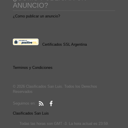
ANUNCIO?
¿Como publicar un anuncio?
Certificados SSL Argentina
Terminos y Condiciones
© 2026 Clasificados San Luis. Todos los Derechos
Reservados
Seguimos en:
Clasificados San Luis
Todas las horas son GMT -3. La hora actual es 23:59.