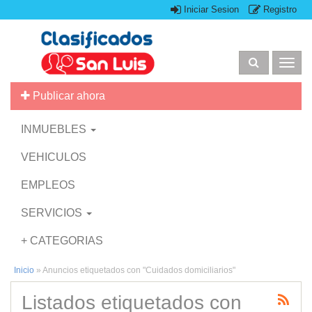
Iniciar Sesion
Registro
Togg
navig
Publicar ahora
INMUEBLES
VEHICULOS
EMPLEOS
SERVICIOS
+ CATEGORIAS
Inicio
»
Anuncios etiquetados con "Cuidados domiciliarios"
Listados etiquetados con