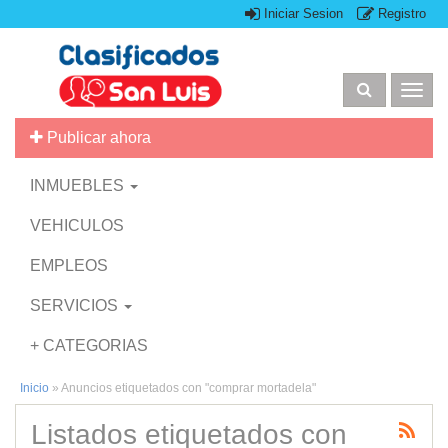
Iniciar Sesion
Registro
Togg
navig
Publicar ahora
INMUEBLES
VEHICULOS
EMPLEOS
SERVICIOS
+ CATEGORIAS
Inicio
»
Anuncios etiquetados con "comprar mortadela"
Listados etiquetados con