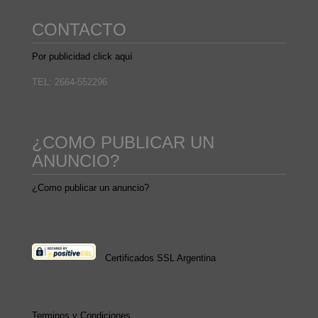
CONTACTO
Por publicidad click aquí
TEL: 2664-552296
¿COMO PUBLICAR UN
ANUNCIO?
¿Como publicar un anuncio?
Certificados SSL Argentina
Terminos y Condiciones