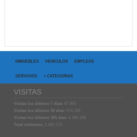
INMUEBLES
VEHICULOS
EMPLEOS
SERVICIOS
+ CATEGORIAS
VISITAS
Visitas los últimos 7 días:
67.965
Visitas los últimos 30 días:
574.206
Visitas los últimos 365 días:
6.505.258
Total visitantes:
2.492.175