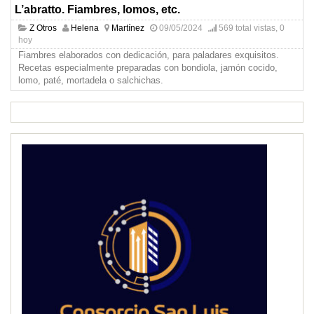
L’abratto. Fiambres, lomos, etc.
Z Otros
Helena
Martínez
09/05/2024
569 total vistas, 0
hoy
Fiambres elaborados con dedicación, para paladares exquisitos.
Recetas especialmente preparadas con bondiola, jamón cocido,
lomo, paté, mortadela o salchichas.