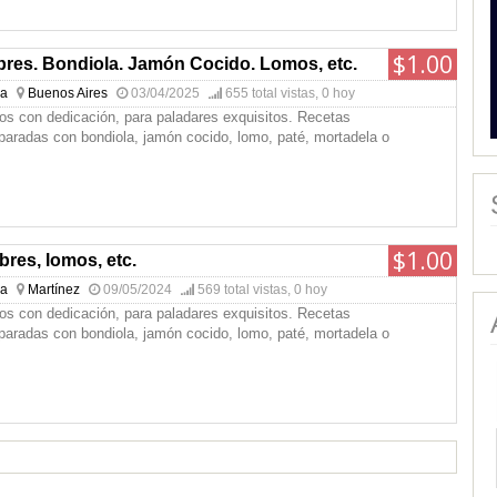
$1.00
bres. Bondiola. Jamón Cocido. Lomos, etc.
na
Buenos Aires
03/04/2025
655 total vistas, 0 hoy
os con dedicación, para paladares exquisitos. Recetas
paradas con bondiola, jamón cocido, lomo, paté, mortadela o
$1.00
bres, lomos, etc.
na
Martínez
09/05/2024
569 total vistas, 0 hoy
os con dedicación, para paladares exquisitos. Recetas
paradas con bondiola, jamón cocido, lomo, paté, mortadela o