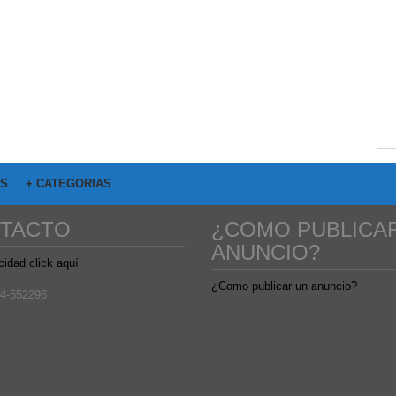
OS
+ CATEGORIAS
TACTO
¿COMO PUBLICA
ANUNCIO?
cidad click aquí
¿Como publicar un anuncio?
4-552296