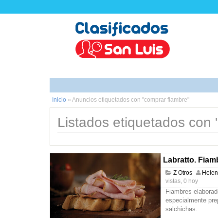
Inicio
»
Anuncios etiquetados con "comprar fiambre"
Listados etiquetados con '
Labratto. Fiam
Z Otros
Hele
vistas, 0 hoy
Fiambres elaborad
especialmente pre
salchichas.