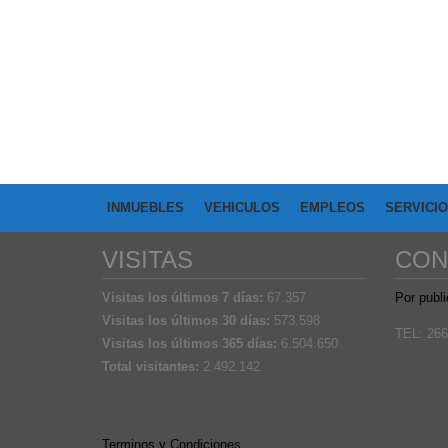
INMUEBLES
VEHICULOS
EMPLEOS
SERVICI
VISITAS
CON
Visitas los últimos 7 días:
67.357
Por publi
Visitas los últimos 30 días:
573.598
TEL: 266
Visitas los últimos 365 días:
6.504.650
Total visitantes:
2.492.142
Terminos y Condiciones