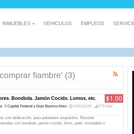
INMUEBLES
VEHICULOS
EMPLEOS
SERVIC
comprar fiambre' (3)
$1.00
bres. Bondiola. Jamón Cocido. Lomos, etc.
na
Capital Federal y Gran Buenos Aires
02/01/2026
275 total
os con dedicación, para paladares exquisitos. Recetas
paradas con bondiola, jamón cocido, lomo, paté, mortadela o