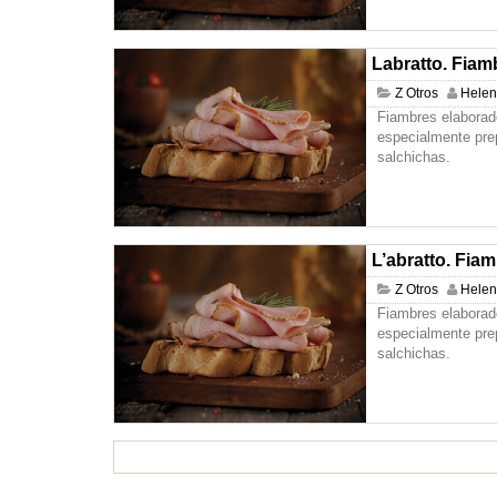
Labratto. Fiam
Z Otros
Hele
Fiambres elaborad
especialmente pre
salchichas.
L’abratto. Fiam
Z Otros
Hele
Fiambres elaborad
especialmente pre
salchichas.