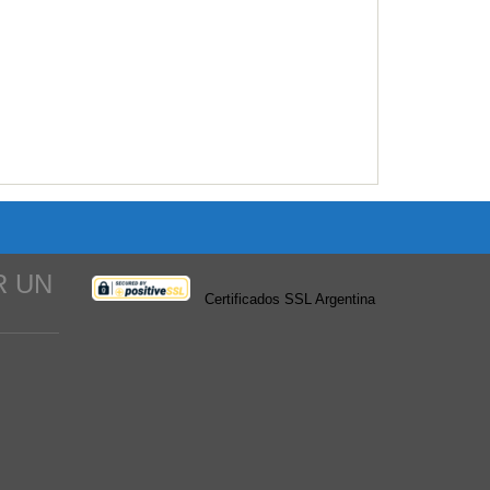
Alquiler duplex 2 dormitor...
Category:
Casas
Price: $850,000.00
R UN
Certificados SSL Argentina