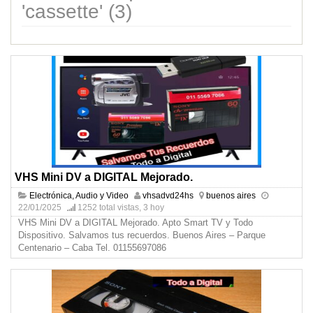
'cassette' (3)
VHS Mini DV a DIGITAL Mejorado.
Electrónica, Audio y Video
vhsadvd24hs
buenos aires
22/01/2025
1252 total vistas, 3 hoy
VHS Mini DV a DIGITAL Mejorado. Apto Smart TV y Todo
Dispositivo. Salvamos tus recuerdos. Buenos Aires – Parque
Centenario – Caba Tel. 01155697086