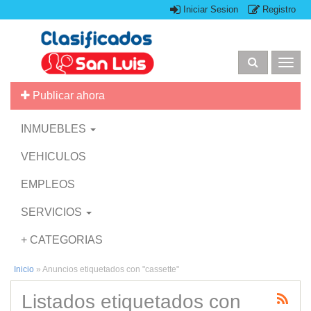
Iniciar Sesion
Registro
Togg
navig
Publicar ahora
INMUEBLES
VEHICULOS
EMPLEOS
SERVICIOS
+ CATEGORIAS
Inicio
»
Anuncios etiquetados con "cassette"
Listados etiquetados con