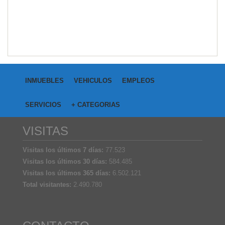
INMUEBLES
VEHICULOS
EMPLEOS
SERVICIOS
+ CATEGORIAS
VISITAS
Visitas los últimos 7 días:
77.523
Visitas los últimos 30 días:
584.485
Visitas los últimos 365 días:
6.502.121
Total visitantes:
2.490.780