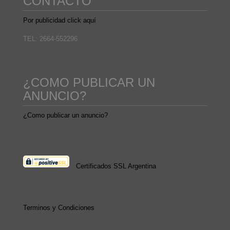
CONTACTO
Por publicidad click aquí
TEL: 2664-552296
¿COMO PUBLICAR UN
ANUNCIO?
¿Como publicar un anuncio?
Certificados SSL Argentina
Terminos y Condiciones