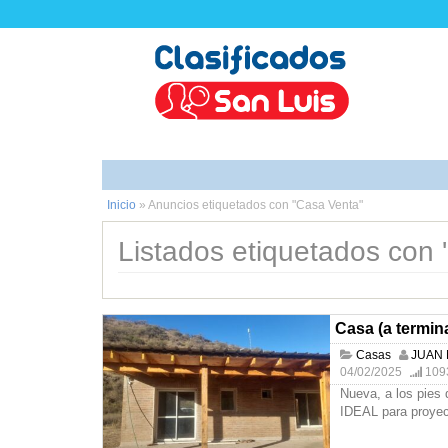
Inicio
»
Anuncios etiquetados con "Casa Venta"
Listados etiquetados con 
Casa (a termina
Casas
JUAN
04/02/2025
1093
Nueva, a los pies 
IDEAL para proyec