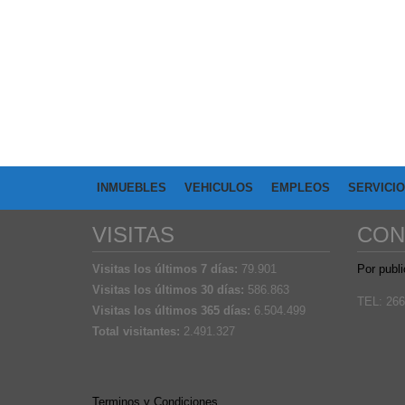
INMUEBLES
VEHICULOS
EMPLEOS
SERVICI
VISITAS
CON
Visitas los últimos 7 días:
79.901
Por publi
Visitas los últimos 30 días:
586.863
TEL: 266
Visitas los últimos 365 días:
6.504.499
Total visitantes:
2.491.327
Terminos y Condiciones