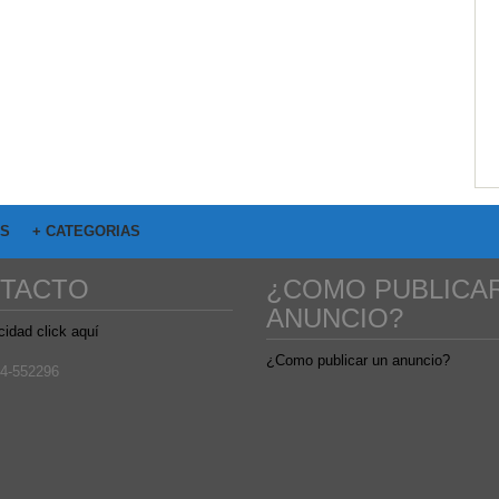
OS
+ CATEGORIAS
TACTO
¿COMO PUBLICA
ANUNCIO?
cidad click aquí
¿Como publicar un anuncio?
4-552296