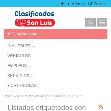
Iniciar Sesion
Registro
Togg
navig
Publicar ahora
INMUEBLES
VEHICULOS
EMPLEOS
SERVICIOS
+ CATEGORIAS
Inicio
»
Anuncios etiquetados con "CABAÑAS EN VENTA"
Listados etiquetados con