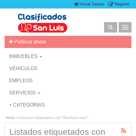
Iniciar Sesion
Registro
Togg
navig
Publicar ahora
INMUEBLES
VEHICULOS
EMPLEOS
SERVICIOS
+ CATEGORIAS
Inicio
»
Anuncios etiquetados con "Business loan"
Listados etiquetados con