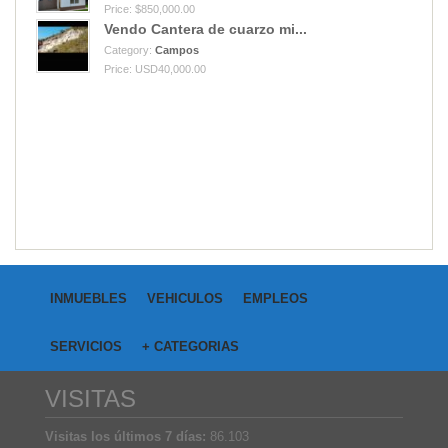
Price: $850,000.00
Vendo Cantera de cuarzo mi...
Category:
Campos
Price: USD40,000.00
INMUEBLES
VEHICULOS
EMPLEOS
SERVICIOS
+ CATEGORIAS
VISITAS
Visitas los últimos 7 días:
86.103