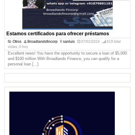
Estamos certificados para ofrecer préstamos
Otros
Broadlandsfincorp
sanluis
07/02/2024
819 total
vistas, 0 hoy
Excellent news! You have the opportunity to secure a loan of $5,000
and $100 million With Broadlands Finance, you can qualify for a
personal loan
[…]