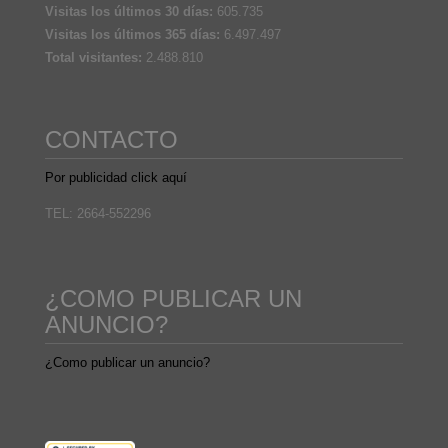
Visitas los últimos 30 días:
605.735
Visitas los últimos 365 días:
6.497.497
Total visitantes:
2.488.810
CONTACTO
Por publicidad click aquí
TEL: 2664-552296
¿COMO PUBLICAR UN
ANUNCIO?
¿Como publicar un anuncio?