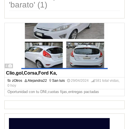
'barato' (1)
4
Clio,gol,Corsa,Ford Ka,
zOtros
Alejandra22
San luis
29/04/2024
581 total vistas,
0 hoy
Oportunidad con tu DNI,cuotas fijas,entregas pactadas