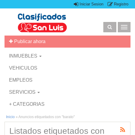
Iniciar Sesion
Registro
Togg
navig
Publicar ahora
INMUEBLES
VEHICULOS
EMPLEOS
SERVICIOS
+ CATEGORIAS
Inicio
»
Anuncios etiquetados con "barato"
Listados etiquetados con