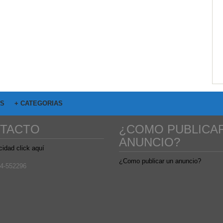
OS
+ CATEGORIAS
TACTO
¿COMO PUBLICA
ANUNCIO?
cidad click aquí
¿Como publicar un anuncio?
4-552296