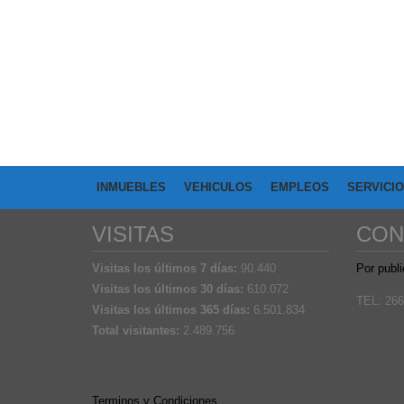
INMUEBLES
VEHICULOS
EMPLEOS
SERVICI
VISITAS
CON
Visitas los últimos 7 días:
90.440
Por publi
Visitas los últimos 30 días:
610.072
TEL: 266
Visitas los últimos 365 días:
6.501.834
Total visitantes:
2.489.756
Terminos y Condiciones