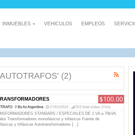
INMUEBLES
VEHICULOS
EMPLEOS
SERVIC
n 'AUTOTRAFOS' (2)
$100.00
 TRANSFORMADORES
TRAFO
Bs As Argentina
27/01/2024
553 total vistas, 0 hoy
NSFORMADORES STANDARS / ESPECIALES DE 1 VA a 70kVA
ales Transformadores monofásicos y trifásicos Fuente de
fásicas y trifásicas Autotransformadores
[…]