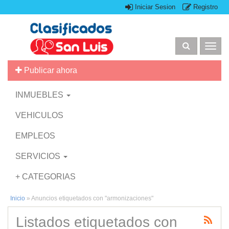
Iniciar Sesion
Registro
Togg
navig
Publicar ahora
INMUEBLES
VEHICULOS
EMPLEOS
SERVICIOS
+ CATEGORIAS
Inicio
»
Anuncios etiquetados con "armonizaciones"
Listados etiquetados con